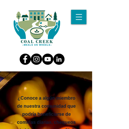
¿Conoce a algún miembro
de nuestra comunidad que
podría beneficiarse de
comidas diarias, chequeos